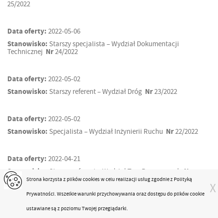
25/2022
Data oferty:
2022-05-06
Stanowisko:
Starszy specjalista – Wydział Dokumentacji
Technicznej
Nr
24/2022
Data oferty:
2022-05-02
Stanowisko:
Starszy referent – Wydział Dróg
Nr
23/2022
Data oferty:
2022-05-02
Stanowisko:
Specjalista – Wydział Inżynierii Ruchu
Nr
22/2022
Data oferty:
2022-04-21
Stanowisko:
Starszy referent – Wydział Tras Rowerowych
Nr
21/2022
Strona korzysta z plików
cookies
w celu realizacji usług zgodnie z
Polityką
X
Prywatności
. Wszelkie warunki przychowywania oraz dostępu do plików cookie
Data oferty:
2022-04-21
ustawiane są z poziomu Twojej przeglądarki.