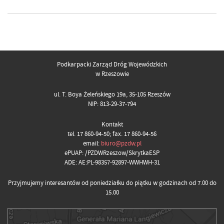
Podkarpacki Zarząd Dróg Wojewódzkich
w Rzeszowie
ul. T. Boya Żeleńskiego 19a, 35-105 Rzeszów
NIP: 813-29-37-794
Kontakt
tel. 17 860-94-50; fax. 17 860-94-56
email:
biuro@pzdw.pl
ePUAP: /PZDWRzeszow/SkrytkaESP
ADE: AE:PL-98357-92897-WWHWH-31
Przyjmujemy interesantów od poniedziałku do piątku w godzinach od 7.00 do
15.00