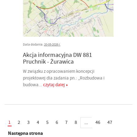
Data dodania:
20-05-2026 r.
Akcja informacyjna DW 881
Pruchnik - Żurawica
W związku z opracowaniem koncepcji
projektowej dla zadania pn.: „Rozbudowa i
budowa...
czytaj dalej
1
2
3
4
5
6
7
8
46
47
...
Następna strona