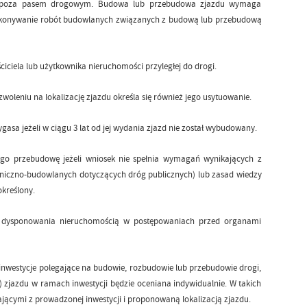
aną poza pasem drogowym. Budowa lub przebudowa zjazdu wymaga
. Wykonywanie robót budowlanych związanych z budową lub przebudową
iciela lub użytkownika nieruchomości przyległej do drogi.
woleniu na lokalizację zjazdu określa się również jego usytuowanie.
ygasa jeżeli w ciągu 3 lat od jej wydania zjazd nie został wybudowany.
ego przebudowę jeżeli wniosek nie spełnia wymagań wynikających z
iczno-budowlanych dotyczących dróg publicznych) lub zasad wiedzy
określony.
do dysponowania nieruchomością w postępowaniach przed organami
 inwestycje polegające na budowie, rozbudowie lub przebudowie drogi,
 zjazdu w ramach inwestycji będzie oceniana indywidualnie. W takich
ącymi z prowadzonej inwestycji i proponowaną lokalizacją zjazdu.