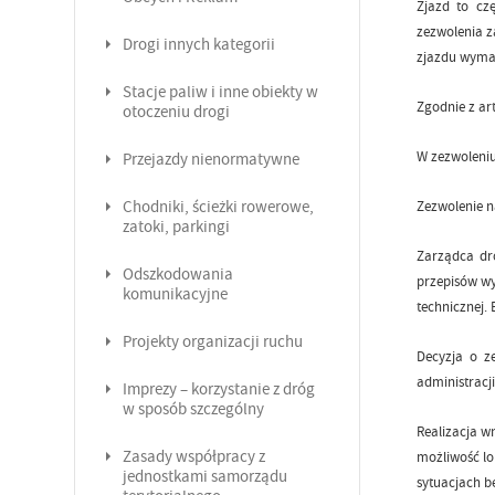
Zjazd to cz
zezwolenia z
Drogi innych kategorii
zjazdu wymag
Stacje paliw i inne obiekty w
Zgodnie z ar
otoczeniu drogi
W zezwoleniu
Przejazdy nienormatywne
Chodniki, ścieżki rowerowe,
Zezwolenie na
zatoki, parkingi
Zarządca dr
Odszkodowania
przepisów w
komunikacyjne
technicznej.
Projekty organizacji ruchu
Decyzja o z
administracj
Imprezy – korzystanie z dróg
w sposób szczególny
Realizacja w
Zasady współpracy z
możliwość lo
jednostkami samorządu
sytuacjach b