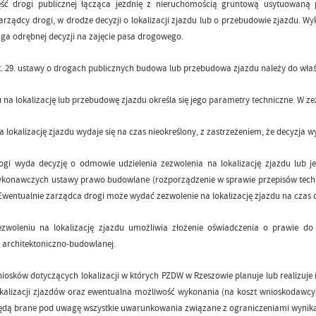
ęść drogi publicznej łącząca jezdnię z nieruchomością gruntową usytuow
arządcy drogi, w drodze decyzji o lokalizacji zjazdu lub o przebudowie zjazdu
a odrębnej decyzji na zajęcie pasa drogowego.
t. 29. ustawy o drogach publicznych budowa lub przebudowa zjazdu należy do właśc
 na lokalizację lub przebudowę zjazdu określa się jego parametry techniczne. W zez
 lokalizację zjazdu wydaje się na czas nieokreślony, z zastrzeżeniem, że decyzja w
ogi wyda decyzję o odmowie udzielenia zezwolenia na lokalizację zjazdu lub j
ykonawczych ustawy prawo budowlane (rozporządzenie w sprawie przepisów techn
 Ewentualnie zarządca drogi może wydać zezwolenie na lokalizację zjazdu na czas 
ezwoleniu na lokalizację zjazdu umożliwia złożenie oświadczenia o prawie 
i architektoniczno-budowlanej.
niosków dotyczących lokalizacji w których PZDW w Rzeszowie planuje lub realizuje
kalizacji zjazdów oraz ewentualna możliwość wykonania (na koszt wnioskodawcy)
ędą brane pod uwagę wszystkie uwarunkowania związane z ograniczeniami wynikaj