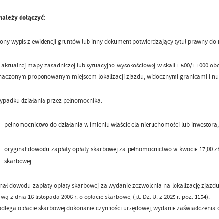
należy dołączyć:
ony wypis z ewidencji gruntów lub inny dokument potwierdzający tytuł prawny do n
 aktualnej mapy zasadniczej lub sytuacyjno-wysokościowej w skali 1:500/1:1000 o
naczonym proponowanym miejscem lokalizacji zjazdu, widocznymi granicami i nu
ypadku działania przez pełnomocnika:
pełnomocnictwo do działania w imieniu właściciela nieruchomości lub inwestora,
oryginał dowodu zapłaty opłaty skarbowej za pełnomocnictwo w kwocie 17,00 zł sto
skarbowej.
nał dowodu zapłaty opłaty skarbowej za wydanie zezwolenia na lokalizację zjazdu.
wą z dnia 16 listopada 2006 r. o opłacie skarbowej (j.t. Dz. U. z 2025 r. poz. 1154).
odlega opłacie skarbowej dokonanie czynności urzędowej, wydanie zaświadczeni