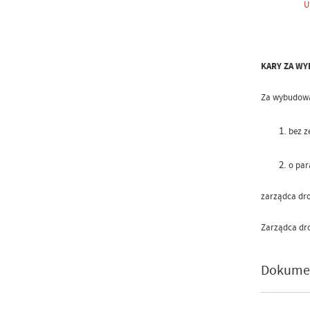
U
KARY ZA WY
Za wybudowa
bez z
o par
zarządca drog
Zarządca dro
Dokume