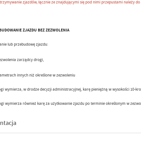
trzymywanie zjazdów, łącznie ze znajdującymi się pod nimi przepustami należy do 
BUDOWANIE ZJAZDU BEZ ZEZWOLENIA
nie lub przebudowę zjazdu:
ezwolenia zarządcy drogi,
ametrach innych niż określone w zezwoleniu
i wymierza, w drodze decyzji administracyjnej, karę pieniężną w wysokości 10-krotn
gi wymierza również karę za użytkowanie zjazdu po terminie określonym w zezwol
ntacja