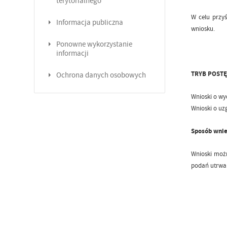
terytorialnego
W celu przyś
Informacja publiczna
wniosku.
Ponowne wykorzystanie
informacji
TRYB POST
Ochrona danych osobowych
Wnioski o wy
Wnioski o uz
Sposób wnie
Wnioski moż
podań utrwal