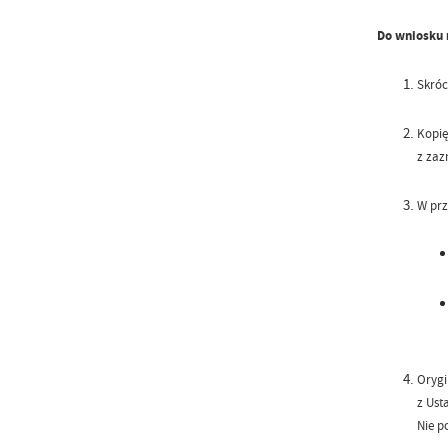
Do wniosku 
Skróc
Kopię
z zaz
W prz
Orygi
z Usta
Nie p