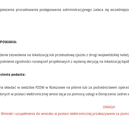
pieszenia procedowania postępowania administracyjnego zaleca się wcześniejsz
ĘPOWANIA:
danie zezwolenia na lokalizację lub przebudowę zjazdu z drogi wojewódzkiej należ
godnienie zgodności rozwiązań projektowych z wydaną decyzją na lokalizację bąd
sienia podania:
na składać w siedzibie PZDW w Rzeszowie na piśmie lub za pośrednictwem oper
onych w postaci elektronicznej wnosi się je za pomocą usługi e-Doręczenia (adres 
UWAGA!
Wnioski i uzupełnienia do wniosku w postaci elektronicznej przekazywane za pomo