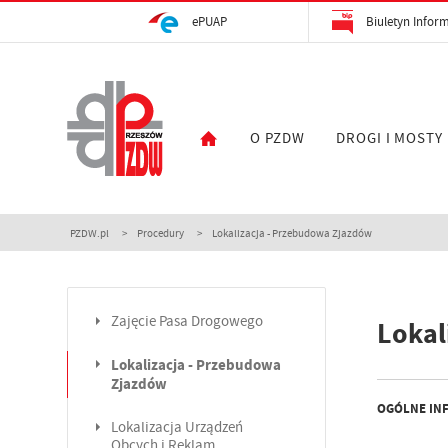
ePUAP
Biuletyn Inform
O PZDW
DROGI I MOSTY
PZDW.pl
Procedury
Lokalizacja - Przebudowa Zjazdów
Zajęcie Pasa Drogowego
Lokal
Lokalizacja - Przebudowa
Zjazdów
OGÓLNE IN
Lokalizacja Urządzeń
Obcych i Reklam