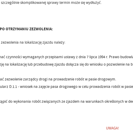
szczególnie skomplikowanej sprawy termin może się wydłużyć.
PO OTRZYMANIU ZEZWOLENIA:
 zezwolenia na lokalizację zjazdu należy:
ać czynności wymaganych przepisami ustawy z dnia 7 lipca 1994 r. Prawo budowl
zję na lokalizację lub przebudowę zjazdu dołącza się do wniosku o pozwolenie n
ać zezwolenie zarządcy drogi na prowadzenie robót w pasie drogowym.
ularz D.1.1 - wniosek na zajęcie pasa drogowego w celu prowadzenia robót w pas
tąpić do wykonania robót związanych ze zjazdem na warunkach określonych w dec
UWAGA!