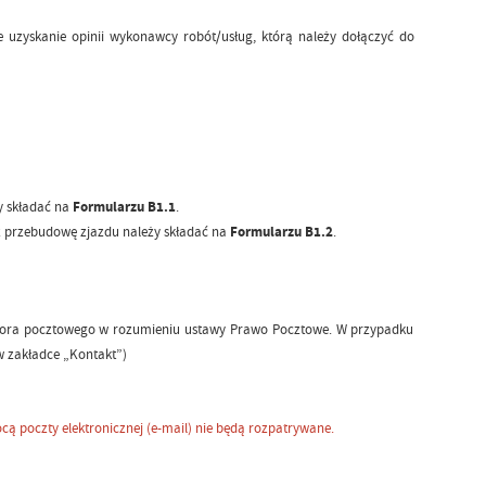
e uzyskanie opinii wykonawcy robót/usług, którą należy dołączyć do
y składać na
Formularzu B1.1
.
ź przebudowę zjazdu należy składać na
Formularzu B1.2
.
atora pocztowego w rozumieniu ustawy Prawo Pocztowe. W przypadku
w zakładce „Kontakt”)
cą poczty elektronicznej (e-mail) nie będą rozpatrywane.