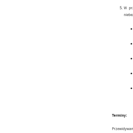
W prz
niebe
Terminy:
Przewidywany