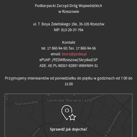
Podkarpacki Zarząd Dróg Wojewódzkich
w Rzeszowie
ul. T. Boya Żeleńskiego 19a, 35-105 Rzeszów
NIP: 813-29-37-794
Kontakt
tel. 17 860-94-50; fax. 17 860-94-56
email:
biuro@pzdw.pl
ePUAP: /PZDWRzeszow/SkrytkaESP
ADE: AE:PL-98357-92897-WWHWH-31
Przyjmujemy interesantów od poniedziałku do piątku w godzinach od 7.00 do
15.00
Sprawdź jak dojechać