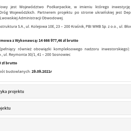
owy jest Województwo Podkarpackie, w imieniu którego inwestycję r
Dróg Wojewódzkich. Partnerem projektu po stronie ukraińskiej jest De
Lwowskiej Administracji Obwodowej.
astruktura S.A., ul. Kolejowa 10E, 23 – 200 Kraśnik, PBI WMB Sp. z o.o., ul. Błon
mowa z Wykonawcą: 14 666 977,46 zł brutto
(pełniący również obowiązki kompleksowego nadzoru inwestorskiego
o., ul. Reymonta 30/1, 41 – 200 Sosnowiec
 zł brutto
bót budowlanych:
29.09.2021r
tyka projektu
ojektu