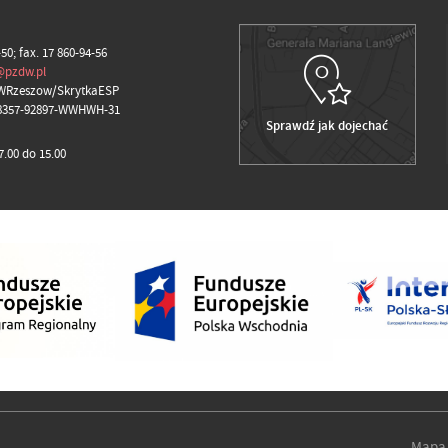
-50; fax. 17 860-94-56
@pzdw.pl
WRzeszow/SkrytkaESP
98357-92897-WWHWH-31
Sprawdź jak dojechać
.00 do 15.00
Mapa 