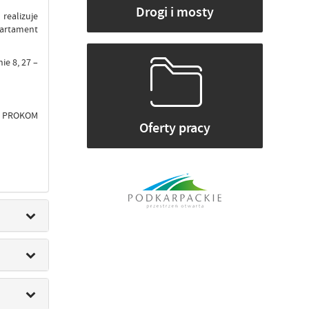
Drogi i mosty
ealizuje
partament
ie 8, 27 –
): PROKOM
Oferty pracy