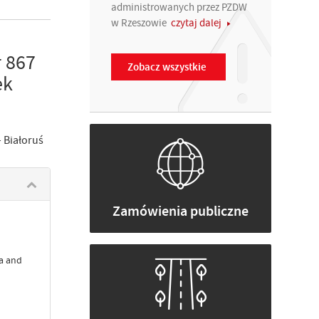
administrowanych przez PZDW
w Rzeszowie
czytaj dalej
 867
Zobacz wszystkie
ek
 Białoruś
Zamówienia publiczne
na and