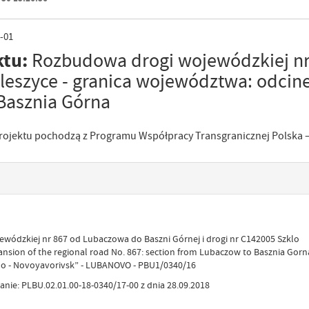
-01
ktu:
Rozbudowa drogi wojewódzkiej nr
Oleszyce - granica województwa: odcin
Basznia Górna
 projektu pochodzą z Programu Współpracy Transgranicznej Polska –
wódzkiej nr 867 od Lubaczowa do Baszni Górnej i drogi nr C142005 Szklo
nsion of the regional road No. 867: section from Lubaczow to Basznia Gor
lo - Novoyavorivsk” - LUBANOVO - PBU1/0340/16
ie: PLBU.02.01.00-18-0340/17-00 z dnia 28.09.2018