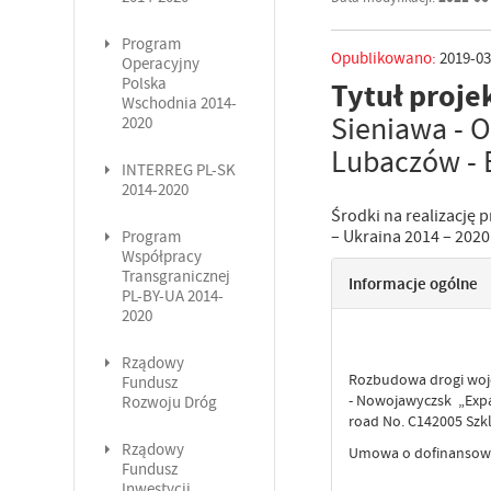
Program
Opublikowano:
2019-03
Operacyjny
Polska
Tytuł proje
Wschodnia 2014-
Sieniawa - 
2020
Lubaczów - 
INTERREG PL-SK
2014-2020
Środki na realizację
– Ukraina 2014 – 2020
Program
Współpracy
Transgranicznej
Informacje ogólne
PL-BY-UA 2014-
2020
Rządowy
Rozbudowa drogi woje
Fundusz
- Nowojawyczsk „Expa
Rozwoju Dróg
road No. C142005 Szk
Rządowy
Umowa o dofinansowan
Fundusz
Inwestycji