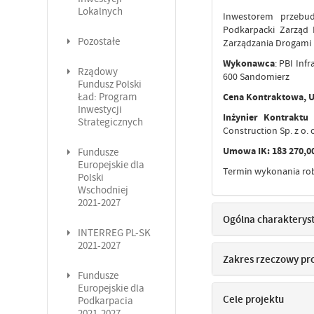
Lokalnych
Inwestorem przebud
Podkarpacki Zarząd 
Pozostałe
Zarządzania Drogami 
Wykonawca
: PBI Infr
Rządowy
600 Sandomierz
Fundusz Polski
Ład: Program
Cena Kontraktowa, U
Inwestycji
Inżynier Kontraktu
Strategicznych
Construction Sp. z o. 
Umowa IK: 183 270,00
Fundusze
Europejskie dla
Termin wykonania ro
Polski
Wschodniej
2021-2027
Ogólna charakterys
INTERREG PL-SK
2021-2027
Zakres rzeczowy pr
Fundusze
Europejskie dla
Cele projektu
Podkarpacia
2021-2027