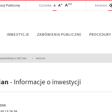
++
+
A
acji Publicznej
Czcionka:
A
Kontrast:
A
INWESTYCJE
ZAMÓWIENIA PUBLICZNE
PROCEDURY
ewódzkiej nr 867 Sien...
Historia
ian
- Informacje o inwestycji
PZDW
-30 13:26:36