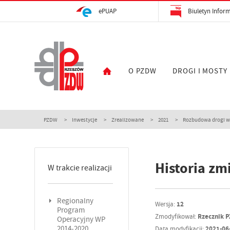
ePUAP
Biuletyn Inform
O PZDW
DROGI I MOSTY
PZDW
Inwestycje
Zrealizowane
2021
Rozbudowa drogi woj
Historia zm
W trakcie realizacji
Regionalny
Wersja:
12
Program
Zmodyfikował:
Rzecznik 
Operacyjny WP
2014-2020
Data modyfikacji:
2021-06