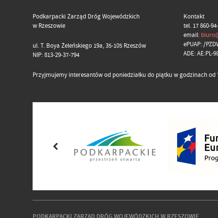
Podkarpacki Zarząd Dróg Wojewódzkich
Kontakt
w Rzeszowie
tel. 17 860-94
email:
biuro
ePUAP: /PZD
ul. T. Boya Żeleńskiego 19a, 35-105 Rzeszów
ADE: AE:PL-
NIP: 813-29-37-794
Przyjmujemy interesantów od poniedziałku do piątku w godzinach od 7
PODKARPACKI ZARZĄD DRÓG WOJEWÓDZKICH W RZESZOWIE