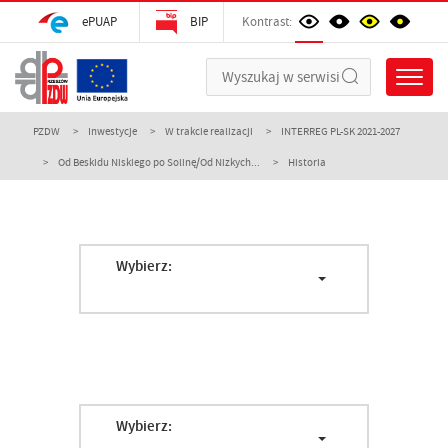
ePUAP
BIP
Kontrast:
PZDW
Inwestycje
W trakcie realizacji
INTERREG PL-SK 2021-2027
Od Beskidu Niskiego po Solinę/Od Nizkych...
Historia
Wybierz:
Wybierz: