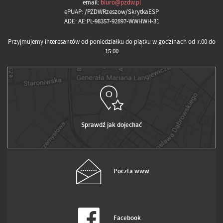
email:
biuro@pzdw.pl
ePUAP: /PZDWRzeszow/SkrytkaESP
ADE: AE:PL-98357-92897-WWHWH-31
Przyjmujemy interesantów od poniedziałku do piątku w godzinach od 7.00 do
15.00
Sprawdź jak dojechać
Poczta www
Facebook