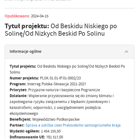
Opublikowano:
2024-04-15
Tytuł projektu:
Od Beskidu Niskiego po
Solinę/Od Nizkych Beskid Po Solinu
Informacje ogólne
Tytuł projektu:
Od Beskidu Niskiego po Solinę/Od Nizkych Beskid Po
Solinu
Numer projektu:
PLSK.01.01-IP.01-0002/23
Program:
Interreg Polska-Słowacja 2021-2027
Priorytet:
Przyjazne naturze i bezpieczne Pogranicze
Działanie:
Wspieranie przystosowania się do zmiany klimatu i
zapobiegania ryzyku związanemu z klęskami żywiołowymi i
katastrofami, odporności, z uwzględnieniem podejścia
ekosystemowego
Beneficjent:
Województwo Podkarpackie
Partner:
Správa a údržba ciest Prešovského samosprávneho kraja
Wydatki ogółem:
1 454 155,50
Dofinansowanie UE:
781 517,00