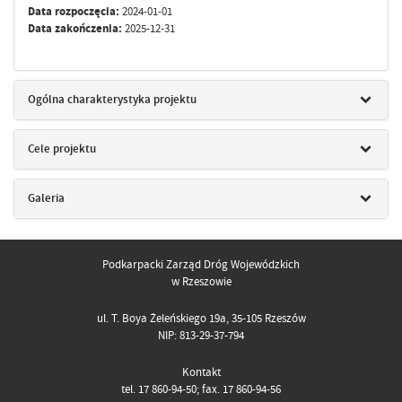
Data rozpoczęcia:
2024-01-01
Data zakończenia:
2025-12-31
Ogólna charakterystyka projektu
Cele projektu
Galeria
Podkarpacki Zarząd Dróg Wojewódzkich
w Rzeszowie
ul. T. Boya Żeleńskiego 19a, 35-105 Rzeszów
NIP: 813-29-37-794
Kontakt
tel. 17 860-94-50; fax. 17 860-94-56