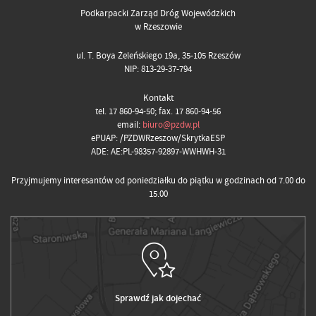
Podkarpacki Zarząd Dróg Wojewódzkich
w Rzeszowie
ul. T. Boya Żeleńskiego 19a, 35-105 Rzeszów
NIP: 813-29-37-794
Kontakt
tel. 17 860-94-50; fax. 17 860-94-56
email:
biuro@pzdw.pl
ePUAP: /PZDWRzeszow/SkrytkaESP
ADE: AE:PL-98357-92897-WWHWH-31
Przyjmujemy interesantów od poniedziałku do piątku w godzinach od 7.00 do
15.00
Sprawdź jak dojechać