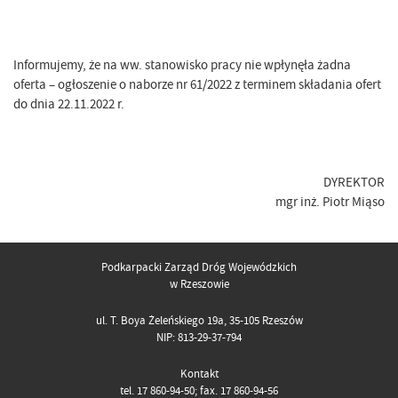
Informujemy, że na ww. stanowisko pracy nie wpłynęła żadna
oferta – ogłoszenie o naborze nr 61/2022 z terminem składania ofert
do dnia 22.11.2022 r.
DYREKTOR
mgr inż. Piotr Miąso
Podkarpacki Zarząd Dróg Wojewódzkich
w Rzeszowie
ul. T. Boya Żeleńskiego 19a, 35-105 Rzeszów
NIP: 813-29-37-794
Kontakt
tel. 17 860-94-50; fax. 17 860-94-56