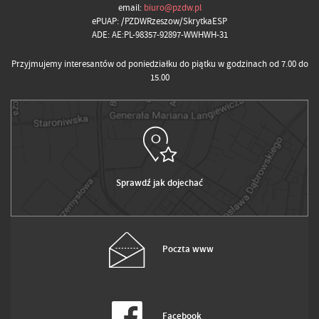
email:
biuro@pzdw.pl
ePUAP: /PZDWRzeszow/SkrytkaESP
ADE: AE:PL-98357-92897-WWHWH-31
Przyjmujemy interesantów od poniedziałku do piątku w godzinach od 7.00 do
15.00
Sprawdź jak dojechać
Poczta www
Facebook