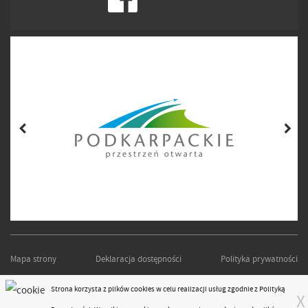
Mapa strony
Deklaracja dostępności
Polityka prywatności
PODKARPACKI ZARZĄD DRÓG WOJEWÓDZKICH W RZESZOWIE
Strona korzysta z plików
cookies
w celu realizacji usług zgodnie z
Polityką
X
Projekt i realizacja:
moonbite.pl