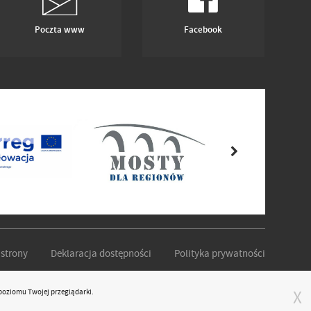
Poczta www
Facebook
strony
Deklaracja dostępności
Polityka prywatności
poziomu Twojej przeglądarki.
X