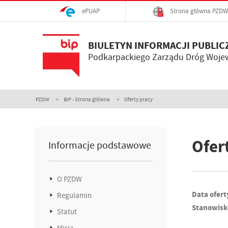
ePUAP
Strona główna PZDW
BIULETYN INFORMACJI PUBLIC
Podkarpackiego Zarządu Dróg Woje
PZDW
BIP - Strona główna
Oferty pracy
Ofer
Informacje podstawowe
O PZDW
Data ofert
Regulamin
Stanowisk
Statut
Misja