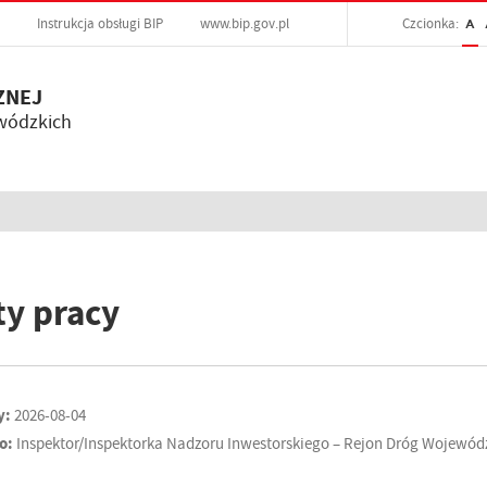
Instrukcja obsługi BIP
www.bip.gov.pl
Czcionka:
A
ZNEJ
wódzkich
ty pracy
y:
2026-08-04
o:
Inspektor/Inspektorka Nadzoru Inwestorskiego – Rejon Dróg Wojewó