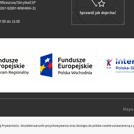
WRzeszow/SkrytkaESP
98357-92897-WWHWH-31
Sprawdź jak dojechać
.00 do 15.00
Mapa 
ką Prywatności
. Wszelkie warunki przychowywania oraz dostępu do plików cookie ustawiane są z 