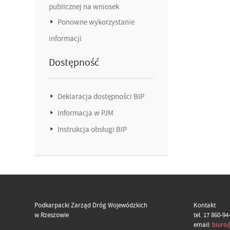
publicznej na wniosek
Ponowne wykorzystanie
informacji
Dostępność
Deklaracja dostępności BIP
Informacja w PJM
Instrukcja obsługi BIP
Podkarpacki Zarząd Dróg Wojewódzkich
Kontakt
w Rzeszowie
tel. 17 860-94
email:
biuro