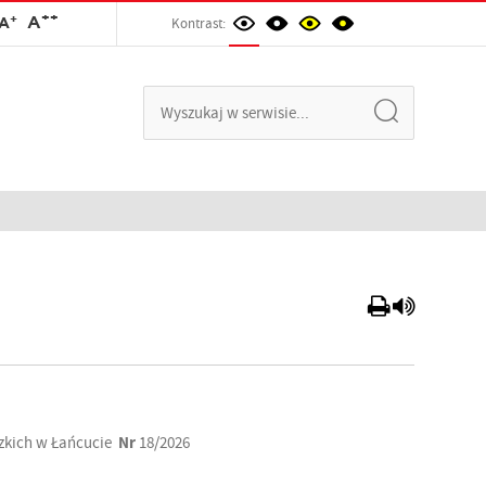
++
+
A
A
Kontrast:
dzkich w Łańcucie
Nr
18/2026