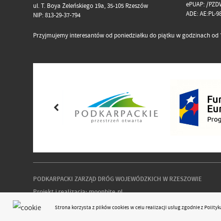
ePUAP: /PZD
ul. T. Boya Żeleńskiego 19a, 35-105 Rzeszów
ADE: AE:PL-
NIP: 813-29-37-794
Przyjmujemy interesantów od poniedziałku do piątku w godzinach od 7
PODKARPACKI ZARZĄD DRÓG WOJEWÓDZKICH W RZESZOWIE
Projekt i realizacja:
moonbite.pl
responsivevoice.org
Strona korzysta z plików
cookies
w celu realizacji usług zgodnie z
Polity