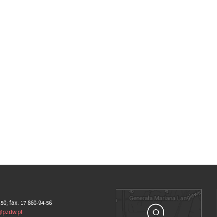
-50; fax. 17 860-94-56
@pzdw.pl