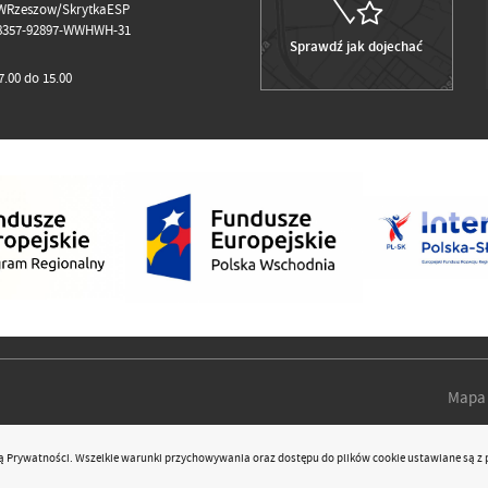
WRzeszow/SkrytkaESP
98357-92897-WWHWH-31
Sprawdź jak dojechać
.00 do 15.00
Mapa 
ką Prywatności
. Wszelkie warunki przychowywania oraz dostępu do plików cookie ustawiane są z 