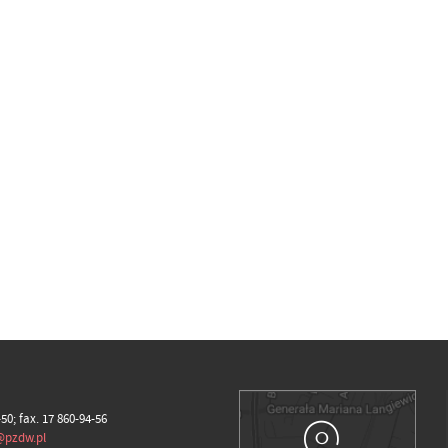
-50; fax. 17 860-94-56
@pzdw.pl