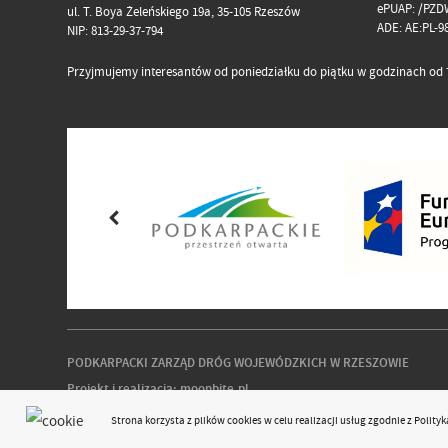
ePUAP: /PZD
ul. T. Boya Żeleńskiego 19a, 35-105 Rzeszów
ADE: AE:PL-
NIP: 813-29-37-794
Przyjmujemy interesantów od poniedziałku do piątku w godzinach od 7
PODKARPACKI ZARZĄD DRÓG WOJEWÓDZKICH W RZESZOWIE
Projekt i realizacja:
moonbite.pl
responsivevoice.org
Strona korzysta z plików
cookies
w celu realizacji usług zgodnie z
Polity