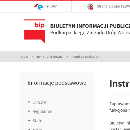
ePUAP
Strona główna PZDW
BIULETYN INFORMACJI PUBLIC
Podkarpackiego Zarządu Dróg Woje
PZDW
BIP - Strona główna
Instrukcja obsługi BIP
Inst
Informacje podstawowe
O PZDW
Zapraszamy 
funkcjonaln
Regulamin
Statut
Biuletyn In
postaci elek
Misja