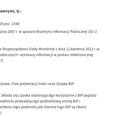
awnymi, tj.:
18 poz. 1330)
ia 2007 r. w sprawie Biuletynu Informacji Publicznej (Dz.U.
Rozporządzeniu Rady Ministrów z dnia 12 kwietnia 2012 r. w
licznych i wymiany informacji w postaci elektronicznej
7)
owe, Pole prezentacji treści oraz Stopka BIP.
. Składa się z paska ułatwiającego korzystanie z BIP poprzez
ę podmiotu prowadzącego podmiotową stronę BIP i
Zarówno logo podmiotu jak również logo BIP są likami.
).