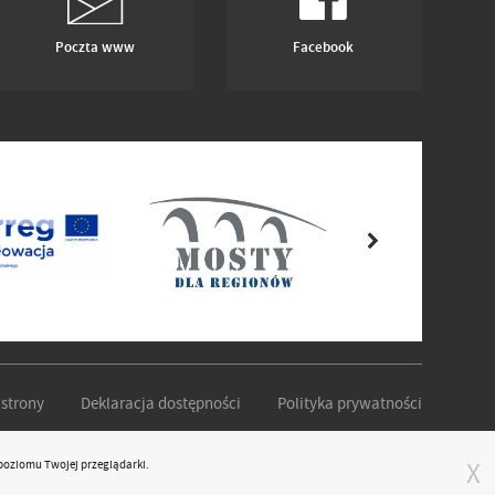
Poczta www
Facebook
strony
Deklaracja dostępności
Polityka prywatności
poziomu Twojej przeglądarki.
X