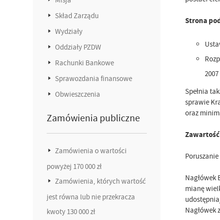
Skład Zarządu
Strona po
Wydziały
Ustaw
Oddziały PZDW
Rozp
Rachunki Bankowe
2007 
Sprawozdania finansowe
Spełnia ta
Obwieszczenia
sprawie Kr
oraz minim
Zamówienia publiczne
Zawartość 
Zamówienia o wartości
Poruszanie 
powyżej 170 000 zł
Nagłówek BI
Zamówienia, których wartość
mianę wiel
jest równa lub nie przekracza
udostępniaj
Nagłówek z
kwoty 130 000 zł