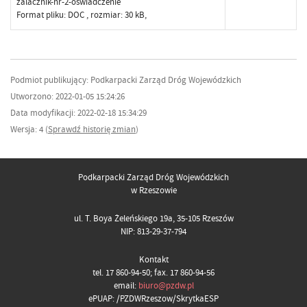
zalacznik-nr-2-oswiadczenie
Format pliku:
DOC
, rozmiar: 30 kB,
Podmiot publikujący: Podkarpacki Zarząd Dróg Wojewódzkich
Utworzono: 2022-01-05 15:24:26
Data modyfikacji: 2022-02-18 15:34:29
Wersja: 4 (
Sprawdź historię zmian
)
Podkarpacki Zarząd Dróg Wojewódzkich
w Rzeszowie
ul. T. Boya Żeleńskiego 19a, 35-105 Rzeszów
NIP: 813-29-37-794
Kontakt
tel. 17 860-94-50; fax. 17 860-94-56
email:
biuro@pzdw.pl
ePUAP: /PZDWRzeszow/SkrytkaESP