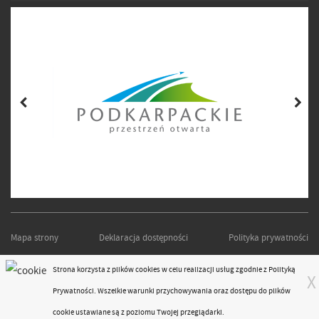
Mapa strony
Deklaracja dostępności
Polityka prywatności
PODKARPACKI ZARZĄD DRÓG WOJEWÓDZKICH W RZESZOWIE
Strona korzysta z plików
cookies
w celu realizacji usług zgodnie z
Polityką
X
Projekt i realizacja:
moonbite.pl
Prywatności
. Wszelkie warunki przychowywania oraz dostępu do plików
responsivevoice.org
cookie ustawiane są z poziomu Twojej przeglądarki.