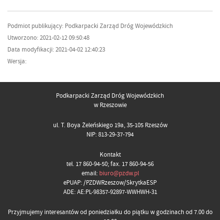
Podmiot publikujący: Podkarpacki Zarząd Dróg Wojewódzkich
Utworzono: 2021-02-12 09:50:48
Data modyfikacji: 2021-04-02 12:40:23
Wersja:
Podkarpacki Zarząd Dróg Wojewódzkich
w Rzeszowie
ul. T. Boya Żeleńskiego 19a, 35-105 Rzeszów
NIP: 813-29-37-794
Kontakt
tel. 17 860-94-50; fax. 17 860-94-56
email:
biuro@pzdw.pl
ePUAP: /PZDWRzeszow/SkrytkaESP
ADE: AE:PL-98357-92897-WWHWH-31
Przyjmujemy interesantów od poniedziałku do piątku w godzinach od 7.00 do