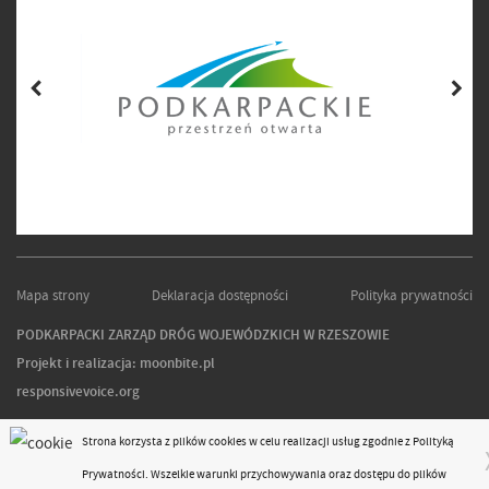
Mapa strony
Deklaracja dostępności
Polityka prywatności
PODKARPACKI ZARZĄD DRÓG WOJEWÓDZKICH W RZESZOWIE
Projekt i realizacja:
moonbite.pl
responsivevoice.org
Strona korzysta z plików
cookies
w celu realizacji usług zgodnie z
Polityką
Prywatności
. Wszelkie warunki przychowywania oraz dostępu do plików