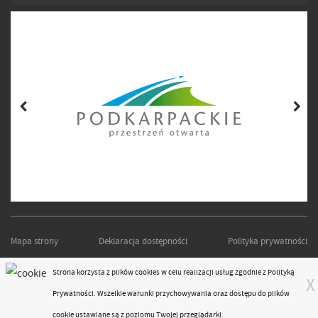
Mapa strony
Deklaracja dostępności
Polityka prywatności
PODKARPACKI ZARZĄD DRÓG WOJEWÓDZKICH W RZESZOWIE
Strona korzysta z plików
cookies
w celu realizacji usług zgodnie z
Polityką
X
Projekt i realizacja:
moonbite.pl
Prywatności
. Wszelkie warunki przychowywania oraz dostępu do plików
responsivevoice.org
cookie ustawiane są z poziomu Twojej przeglądarki.