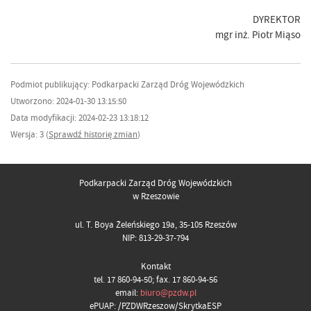
DYREKTOR
mgr inż. Piotr Miąso
Podmiot publikujący: Podkarpacki Zarząd Dróg Wojewódzkich
Utworzono: 2024-01-30 13:15:50
Data modyfikacji: 2024-02-23 13:18:12
Wersja: 3 (
Sprawdź historię zmian
)
Podkarpacki Zarząd Dróg Wojewódzkich
w Rzeszowie
ul. T. Boya Żeleńskiego 19a, 35-105 Rzeszów
NIP: 813-29-37-794
Kontakt
tel. 17 860-94-50; fax. 17 860-94-56
email:
biuro@pzdw.pl
ePUAP: /PZDWRzeszow/SkrytkaESP