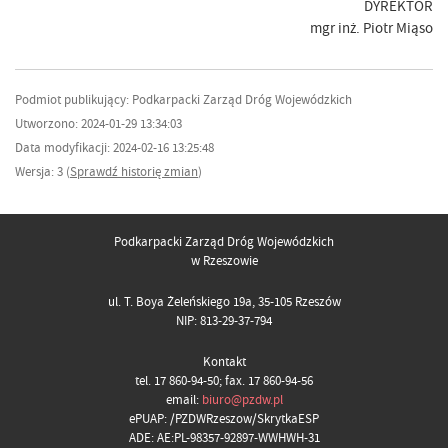
DYREKTOR
mgr inż. Piotr Miąso
Podmiot publikujący: Podkarpacki Zarząd Dróg Wojewódzkich
Utworzono: 2024-01-29 13:34:03
Data modyfikacji: 2024-02-16 13:25:48
Wersja: 3 (
Sprawdź historię zmian
)
Podkarpacki Zarząd Dróg Wojewódzkich
w Rzeszowie
ul. T. Boya Żeleńskiego 19a, 35-105 Rzeszów
NIP: 813-29-37-794
Kontakt
tel. 17 860-94-50; fax. 17 860-94-56
email:
biuro@pzdw.pl
ePUAP: /PZDWRzeszow/SkrytkaESP
ADE: AE:PL-98357-92897-WWHWH-31