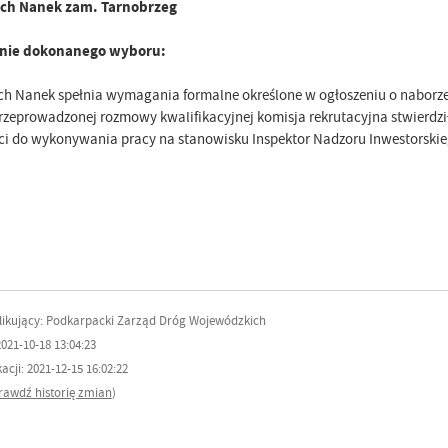
ech Nanek zam. Tarnobrzeg
nie dokonanego wyboru:
ch Nanek spełnia wymagania formalne określone w ogłoszeniu o naborze
przeprowadzonej rozmowy kwalifikacyjnej komisja rekrutacyjna stwierdzi
ci do wykonywania pracy na stanowisku Inspektor Nadzoru Inwestorski
ikujący: Podkarpacki Zarząd Dróg Wojewódzkich
021-10-18 13:04:23
cji: 2021-12-15 16:02:22
rawdź historię zmian
)