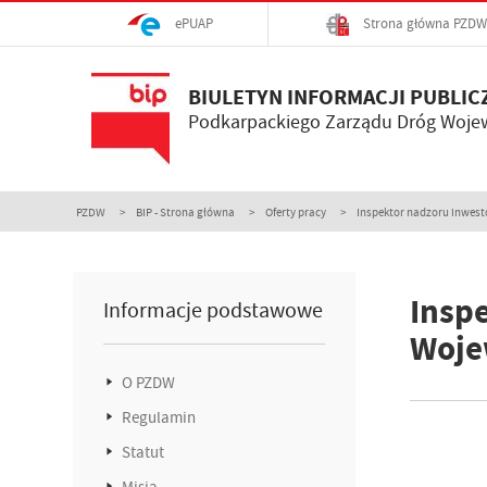
ePUAP
Strona główna PZDW
BIULETYN INFORMACJI PUBLIC
Podkarpackiego Zarządu Dróg Woje
PZDW
BIP - Strona główna
Oferty pracy
Inspektor nadzoru inwesto
Insp
Informacje podstawowe
Woje
O PZDW
Regulamin
Statut
Misja