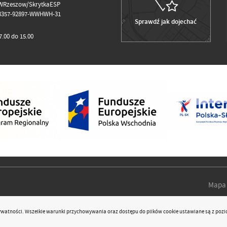
WRzeszow/SkrytkaESP
98357-92897-WWHWH-31
Sprawdź jak dojechać
.00 do 15.00
Mapa 
rywatności
. Wszelkie warunki przychowywania oraz dostępu do plików cookie ustawiane są z pozi