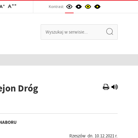
++
+
A
A
Kontrast:
ejon Dróg
 NABORU
Rzeszów dn. 10.12.2021 r.