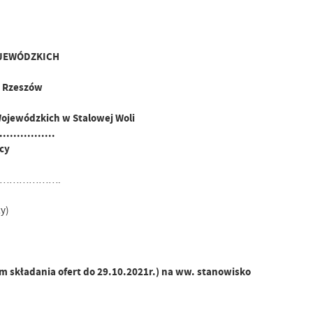
JEWÓDZKICH
5 Rzeszów
Wojewódzkich w Stalowej Woli
................
cy
……………….
y)
 składania ofert do 29.10.2021r.) na ww. stanowisko