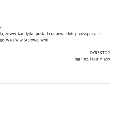
.
ła, że ww. kandydat posiada odpowiednie predyspozycje i
ego w RDW w Stalowej Woli.
DYREKTOR
mgr inż. Piotr Miąso