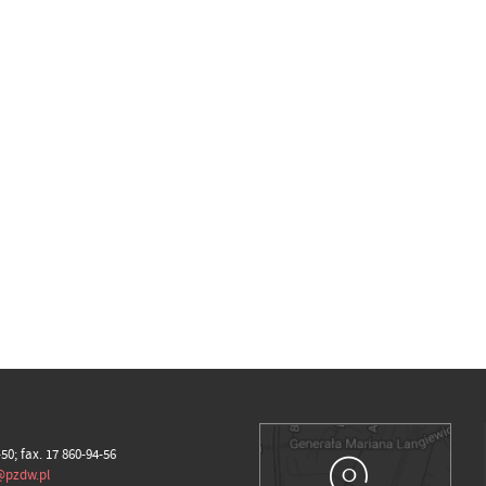
-50; fax. 17 860-94-56
@pzdw.pl