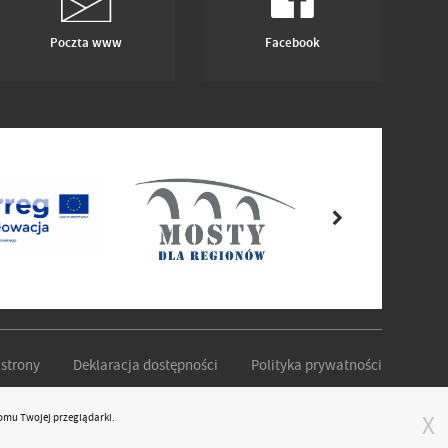
Poczta www
Facebook
strony
Deklaracja dostępności
Polityka prywatności
omu Twojej przeglądarki.
X