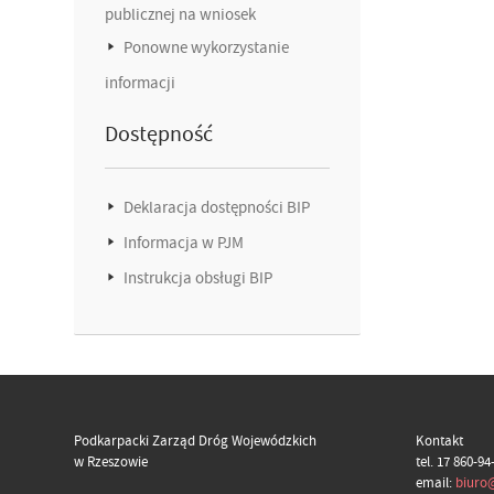
publicznej na wniosek
Ponowne wykorzystanie
informacji
Dostępność
Deklaracja dostępności BIP
Informacja w PJM
Instrukcja obsługi BIP
Podkarpacki Zarząd Dróg Wojewódzkich
Kontakt
w Rzeszowie
tel. 17 860-94
email:
biuro