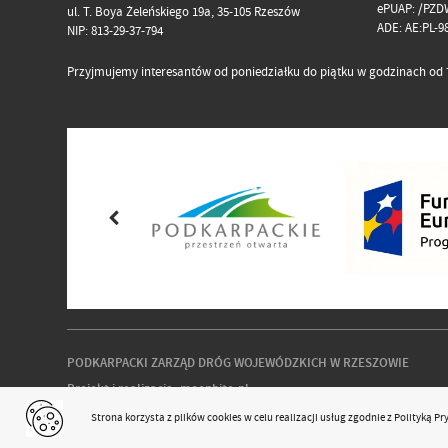
ePUAP: /PZD
ul. T. Boya Żeleńskiego 19a, 35-105 Rzeszów
ADE: AE:PL-
NIP: 813-29-37-794
Przyjmujemy interesantów od poniedziałku do piątku w godzinach od 7
PODKARPACKI ZARZĄD DRÓG WOJEWÓDZKICH W RZESZOWIE
Projekt i realizacja:
moonbite.pl
responsivevoice.org
Strona korzysta z plików
cookies
w celu realizacji usług zgodnie z
Polityką P