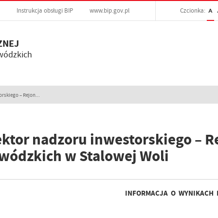
Instrukcja obsługi BIP
www.bip.gov.pl
Czcionka:
A
ZNEJ
wódzkich
rskiego – Rejon...
ektor nadzoru inwestorskiego – R
wódzkich w Stalowej Woli
INFORMACJA O WYNIKACH