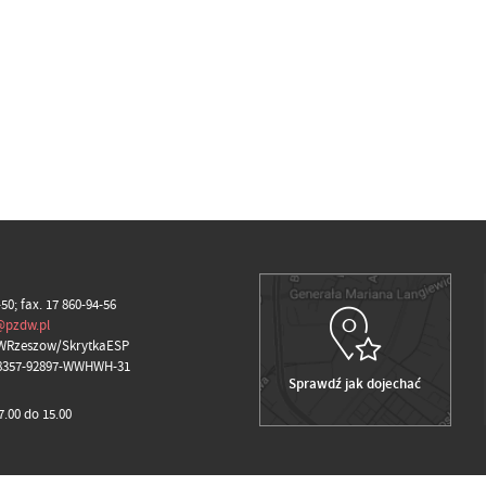
-50; fax. 17 860-94-56
@pzdw.pl
WRzeszow/SkrytkaESP
98357-92897-WWHWH-31
Sprawdź jak dojechać
.00 do 15.00