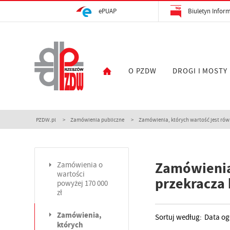
ePUAP
Biuletyn Inform
O PZDW
DROGI I MOSTY
PZDW.pl
Zamówienia publiczne
Zamówienia, których wartość jest równ
Zamówienia,
Zamówienia o
wartości
przekracza 
powyżej 170 000
zł
Zamówienia,
Sortuj według:
Data og
których