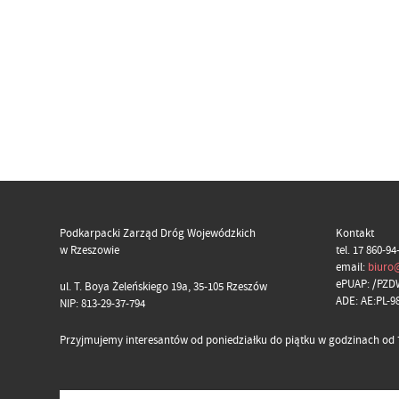
Podkarpacki Zarząd Dróg Wojewódzkich
Kontakt
w Rzeszowie
tel. 17 860-94
email:
biuro
ePUAP: /PZD
ul. T. Boya Żeleńskiego 19a, 35-105 Rzeszów
ADE: AE:PL-
NIP: 813-29-37-794
Przyjmujemy interesantów od poniedziałku do piątku w godzinach od 7