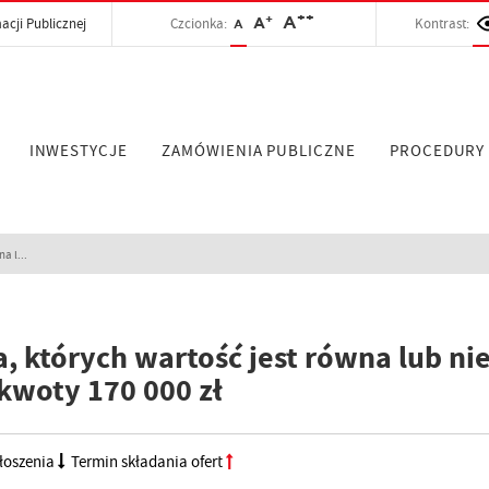
++
+
A
acji Publicznej
Czcionka:
A
Kontrast:
A
INWESTYCJE
ZAMÓWIENIA PUBLICZNE
PROCEDURY
a l...
 których wartość jest równa lub ni
kwoty 170 000 zł
łoszenia
Termin składania ofert