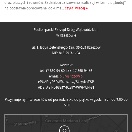
oraz pieszych i rowerów. Zadanie zrealizowano realizacji w formule „buduj”
na podstawie opracowanej dokume...
czytaj wiecej
Podkarpacki Zarząd Dróg Wojewódzkich
w Rzeszowie
ul. T. Boya Żeleńskiego 19a, 35-105 Rzeszów
NIP: 813-29-37-794
Kontakt
tel. 17 860-94-50; fax. 17 860-94-56
email:
biuro@pzdw.pl
ePUAP: /PZDWRzeszow/SkrytkaESP
ADE: AE:PL-98357-92897-WWHWH-31
Przyjmujemy interesantów od poniedziałku do piątku w godzinach od 7.00 do
15.00