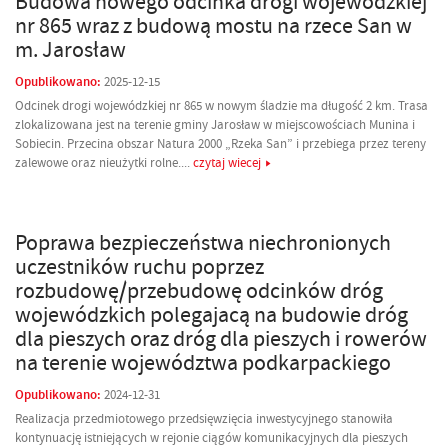
Budowa nowego odcinka drogi wojewódzkiej
nr 865 wraz z budową mostu na rzece San w
m. Jarosław
Opublikowano:
2025-12-15
Odcinek drogi wojewódzkiej nr 865 w nowym śladzie ma długość 2 km. Trasa
zlokalizowana jest na terenie gminy Jarosław w miejscowościach Munina i
Sobiecin. Przecina obszar Natura 2000 „Rzeka San” i przebiega przez tereny
zalewowe oraz nieużytki rolne....
czytaj wiecej
Poprawa bezpieczeństwa niechronionych
uczestników ruchu poprzez
rozbudowę/przebudowę odcinków dróg
wojewódzkich polegajacą na budowie dróg
dla pieszych oraz dróg dla pieszych i rowerów
na terenie województwa podkarpackiego
Opublikowano:
2024-12-31
Realizacja przedmiotowego przedsięwzięcia inwestycyjnego stanowiła
kontynuację istniejących w rejonie ciągów komunikacyjnych dla pieszych