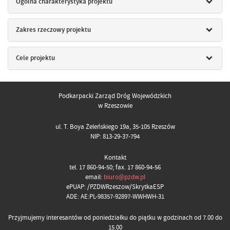
Ogólna charakterystyka projektu
Zakres rzeczowy projektu
Cele projektu
Podkarpacki Zarząd Dróg Wojewódzkich
w Rzeszowie
ul. T. Boya Żeleńskiego 19a, 35-105 Rzeszów
NIP: 813-29-37-794
Kontakt
tel. 17 860-94-50; fax. 17 860-94-56
email:
biuro@pzdw.pl
ePUAP: /PZDWRzeszow/SkrytkaESP
ADE: AE:PL-98357-92897-WWHWH-31
Przyjmujemy interesantów od poniedziałku do piątku w godzinach od 7.00 do
15.00