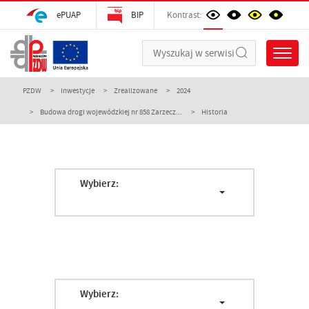
ePUAP
BIP
Kontrast:
PZDW
Inwestycje
Zrealizowane
2024
Budowa drogi wojewódzkiej nr 858 Zarzecz...
Historia
Wybierz:
Wybierz: