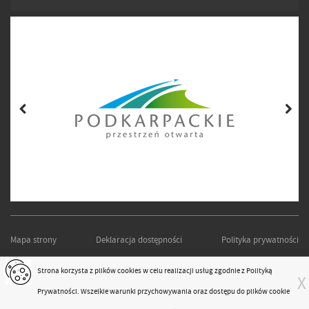
Mapa strony
Deklaracja dostępności
Polityka prywatności
PODKARPACKI ZARZĄD DRÓG WOJEWÓDZKICH W RZESZOWIE
Strona korzysta z plików
cookies
w celu realizacji usług zgodnie z
Polityką
X
Projekt i realizacja:
moonbite.pl
Prywatności
. Wszelkie warunki przychowywania oraz dostępu do plików cookie
responsivevoice.org