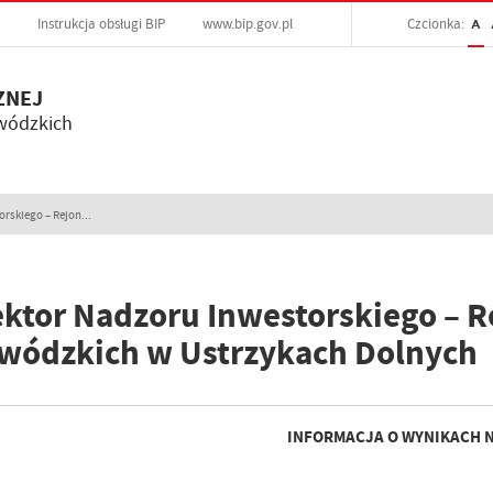
Instrukcja obsługi BIP
www.bip.gov.pl
Czcionka:
A
ZNEJ
wódzkich
rskiego – Rejon...
ektor Nadzoru Inwestorskiego – R
wódzkich w Ustrzykach Dolnych
INFORMACJA O WYNIKACH 