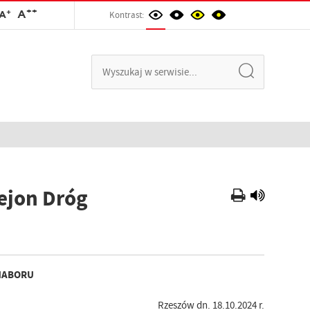
++
+
A
A
Kontrast:
ejon Dróg
NABORU
Rzeszów dn. 18.10.2024 r.