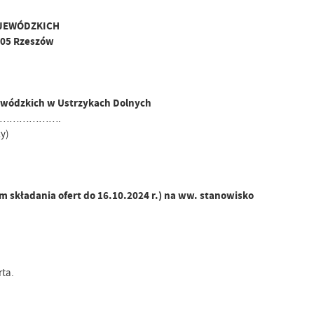
JEWÓDZKICH
-105 Rzeszów
ewódzkich w Ustrzykach Dolnych
……………….
y)
 składania ofert do 16.10.2024 r.) na ww. stanowisko
rta.