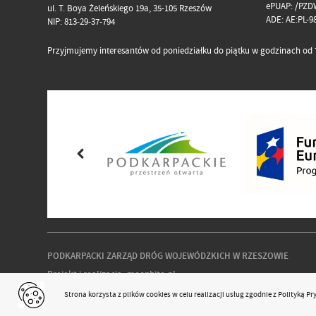
ePUAP: /PZD
ul. T. Boya Żeleńskiego 19a, 35-105 Rzeszów
ADE: AE:PL-
NIP: 813-29-37-794
Przyjmujemy interesantów od poniedziałku do piątku w godzinach od 7
PODKARPACKI ZARZĄD DRÓG WOJEWÓDZKICH W RZESZOWIE
Projekt i realizacja:
moonbite.pl
responsivevoice.org
Strona korzysta z plików
cookies
w celu realizacji usług zgodnie z
Polityką P