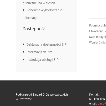
publicznej na wniosek
Ponowne wykorzystanie
informacji
Podmiot publ
Dostępność
Utworzono: 2
Data modyfika
Wersja: 3 (
Sp
Deklaracja dostępności BIP
Informacja w PJM
Instrukcja obsługi BIP
Podkarpacki Zarząd Dróg Wojewódzkich
Kontakt
w Rzeszowie
tel. 17 860-94
email:
biuro