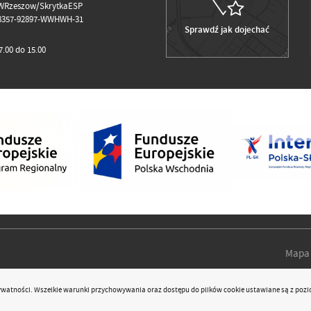
WRzeszow/SkrytkaESP
98357-92897-WWHWH-31
Sprawdź jak dojechać
.00 do 15.00
Mapa 
rywatności
. Wszelkie warunki przychowywania oraz dostępu do plików cookie ustawiane są z pozi