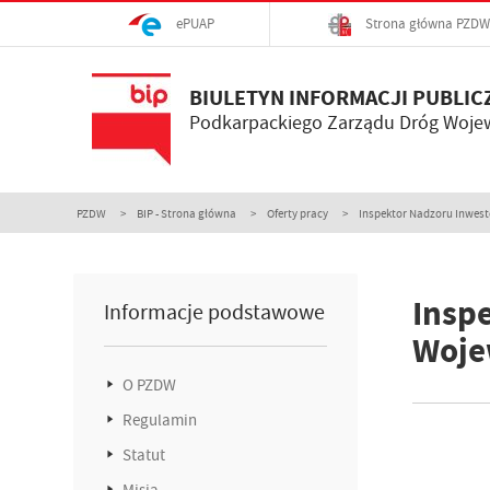
ePUAP
Strona główna PZDW
BIULETYN INFORMACJI PUBLIC
Podkarpackiego Zarządu Dróg Woje
PZDW
BIP - Strona główna
Oferty pracy
Inspektor Nadzoru Inwesto
Insp
Informacje podstawowe
Woje
O PZDW
Regulamin
Statut
Misja