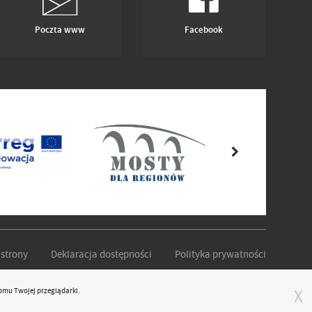
Poczta www
Facebook
strony
Deklaracja dostępności
Polityka prywatności
omu Twojej przeglądarki.
X