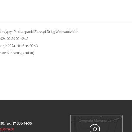
ikujący: Podkarpacki Zarząd Dróg Wojewódzkich
024-09-30 09:42:58
cji: 2024-10-18 15:09:53
rawdź historię zmian
)
-50; fax. 17 860-94-56
@pzdw.pl