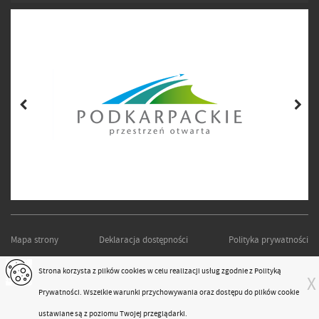
Mapa strony
Deklaracja dostępności
Polityka prywatności
PODKARPACKI ZARZĄD DRÓG WOJEWÓDZKICH W RZESZOWIE
Strona korzysta z plików
cookies
w celu realizacji usług zgodnie z
Polityką
X
Projekt i realizacja:
moonbite.pl
Prywatności
. Wszelkie warunki przychowywania oraz dostępu do plików cookie
responsivevoice.org
ustawiane są z poziomu Twojej przeglądarki.