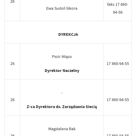
26
faks 17 860-
Ewa Sudoł-Sikora
94-56
DYREKCJA
Piotr Miąso
26
17 860-94-55
Dyrektor Naczelny
-
26
17 860-94-55
Z-ca Dyrektora ds. Zarządzania Siecią
Magdalena Rak
26
17 860-94-55