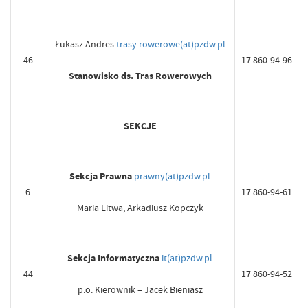
Łukasz Andres
trasy.rowerowe(at)pzdw.pl
46
17 860-94-96
Stanowisko ds. Tras Rowerowych
SEKCJE
Sekcja Prawna
prawny(at)pzdw.pl
6
17 860-94-61
Maria Litwa, Arkadiusz Kopczyk
Sekcja Informatyczna
it(at)pzdw.pl
44
17 860-94-52
p.o. Kierownik – Jacek Bieniasz