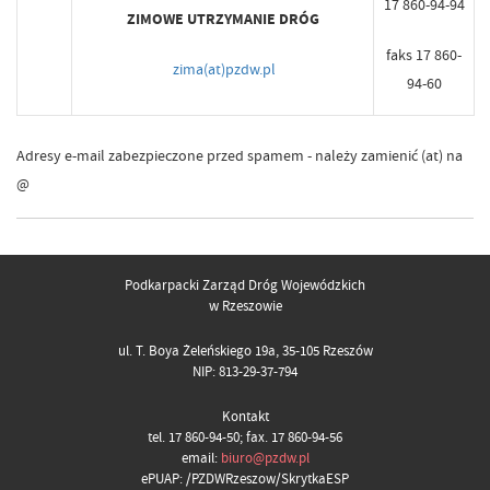
17 860-94-94
ZIMOWE UTRZYMANIE DRÓG
faks 17 860-
zima(at)pzdw.pl
94-60
Adresy e-mail zabezpieczone przed spamem - należy zamienić (at) na
@
Podkarpacki Zarząd Dróg Wojewódzkich
w Rzeszowie
ul. T. Boya Żeleńskiego 19a, 35-105 Rzeszów
NIP: 813-29-37-794
Kontakt
tel. 17 860-94-50; fax. 17 860-94-56
email:
biuro@pzdw.pl
ePUAP: /PZDWRzeszow/SkrytkaESP