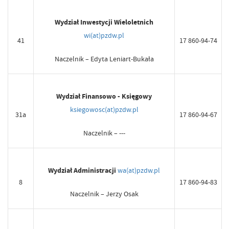
Wydział Inwestycji Wieloletnich
wi(at)pzdw.pl
41
17 860-94-74
Naczelnik – Edyta Leniart-Bukała
Wydział Finansowo - Księgowy
ksiegowosc(at)pzdw.pl
31a
17 860-94-67
Naczelnik – ---
Wydział Administracji
wa(at)pzdw.pl
8
17 860-94-83
Naczelnik – Jerzy Osak