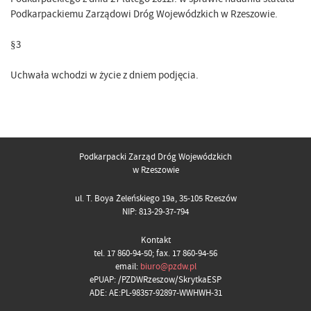
Podkarpackiemu Zarządowi Dróg Wojewódzkich w Rzeszowie.
§3
Uchwała wchodzi w życie z dniem podjęcia.
Podkarpacki Zarząd Dróg Wojewódzkich
w Rzeszowie
ul. T. Boya Żeleńskiego 19a, 35-105 Rzeszów
NIP: 813-29-37-794
Kontakt
tel. 17 860-94-50; fax. 17 860-94-56
email:
biuro@pzdw.pl
ePUAP: /PZDWRzeszow/SkrytkaESP
ADE: AE:PL-98357-92897-WWHWH-31