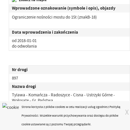
Wprowadzone oznakowanie (symbole i opis), objazdy
Ograniczenie nośności mostu do 15t (znakB-18)
Data wprowadzenia i zakończenia
od 2018-01-01
do odwołania
Nr drogi
897
Nazwa drogi
Tylawa - Komańcza - Radoszyce - Cisna - Ustrzyki Górne -
Wołosate - Gr. Państwa
Strona korzysta z plików
cookies
w celu realizacji usług zgodnie z
Polityką
Lokalizacja
X
Prywatności
. Wszelkie warunki przychowywania oraz dostępu do plików
- pot. Górna Wetlinka, km 87+236 m. Wetlina
cookie ustawiane są z poziomu Twojej przeglądarki.
Zobacz na mapie