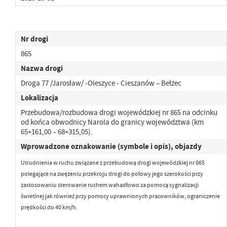
Nr drogi
865
Nazwa drogi
Droga 77 /Jarosław/ -Oleszyce - Cieszanów – Bełżec
Lokalizacja
Przebudowa/rozbudowa drogi wojewódzkiej nr 865 na odcinku
od końca obwodnicy Narola do granicy województwa (km
65+161,00 – 68+315,05).
Wprowadzone oznakowanie (symbole i opis), objazdy
Utrudnienia w ruchu związane z przebudową drogi wojewódzkiej nr 865
polegające na zwężeniu przekroju drogi
do połowy jego szerokości przy
zastosowaniu sterowanie ruchem wahadłowo za pomocą sygnalizacji
świetlnej jak również przy pomocy uprawnionych pracowników,
ograniczenie
prędkości do 40 km/h.