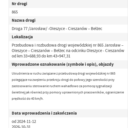
Nr drogi
865
Nazwa drogi
Droga 77 /Jarosław/ -Oleszyce - Cieszanów – Bełżec
Lokalizacja
Przebudowa i rozbudowa drogi wojewódzkiej nr 865 Jarosław –
Oleszyce – Cieszanów – Bełżec na odcinku Oleszyce - Cieszanów
od km 33+688,93 do km 43+947,31
Wprowadzone oznakowanie (symbole i opis), objazdy
Utrudnienia w ruchu związane z przebudową drogi wojewódzkiej nr 865
polegające na zwężeniu przekroju drogi
do połowy jego szerokości przy
zastosowaniu sterowanie ruchem wahadłowo za pomocą sygnalizacji
świetlnej jak również przy pomocy uprawnionych pracowników,
ograniczenie
prędkości do 40 km/h.
Data wprowadzenia i zakończenia
od 2024-11-12
2026-10-31